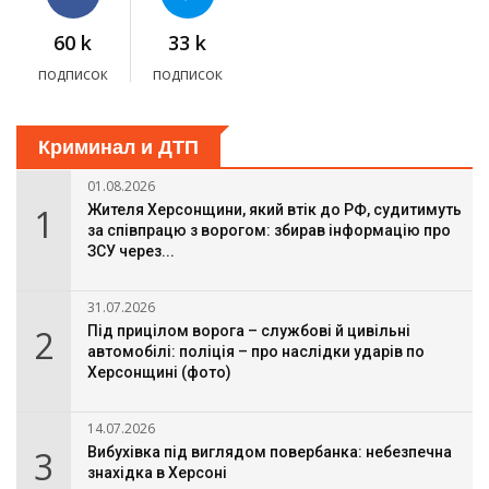
60 k
33 k
подписок
подписок
Криминал и ДТП
01.08.2026
1
Жителя Херсонщини, який втік до РФ, судитимуть
за співпрацю з ворогом: збирав інформацію про
ЗСУ через...
31.07.2026
2
Під прицілом ворога – службові й цивільні
автомобілі: поліція – про наслідки ударів по
Херсонщині (фото)
14.07.2026
3
Вибухівка під виглядом повербанка: небезпечна
знахідка в Херсоні