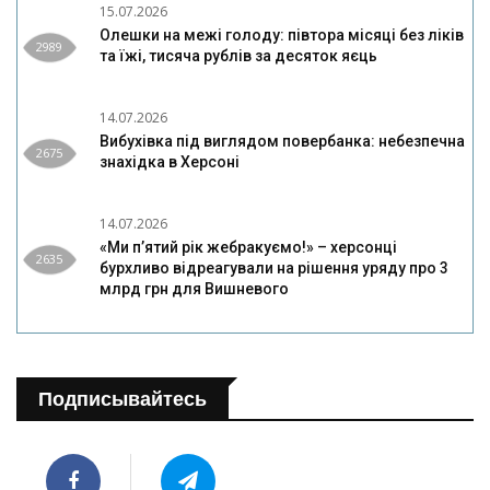
15.07.2026
Олешки на межі голоду: півтора місяці без ліків
2989
та їжі, тисяча рублів за десяток яєць
14.07.2026
Вибухівка під виглядом повербанка: небезпечна
2675
знахідка в Херсоні
14.07.2026
«Ми п’ятий рік жебракуємо!» – херсонці
2635
бурхливо відреагували на рішення уряду про 3
млрд грн для Вишневого
Подписывайтесь