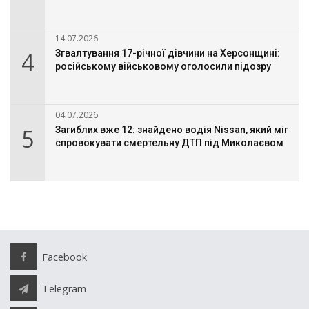
14.07.2026
4
Згвалтування 17-річної дівчини на Херсонщині:
російському військовому оголосили підозру
04.07.2026
5
Загиблих вже 12: знайдено водія Nissan, який міг
спровокувати смертельну ДТП під Миколаєвом
Facebook
Telegram