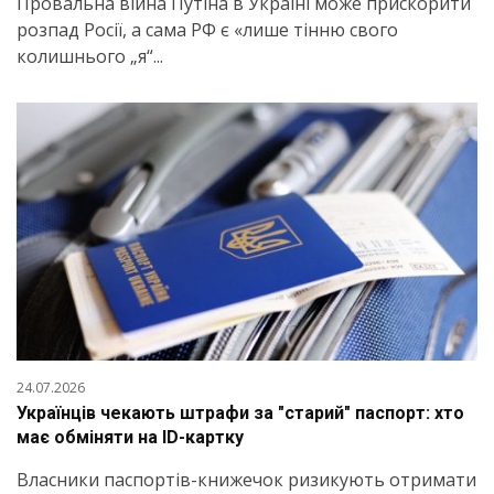
Провальна війна Путіна в Україні може прискорити
розпад Росії, а сама РФ є «лише тінню свого
колишнього „я“...
24.07.2026
Українців чекають штрафи за "старий" паспорт: хто
має обміняти на ID-картку
Власники паспортів-книжечок ризикують отримати