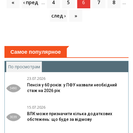
«
‹ пред
…
4
5
6
7
8
…
след ›
»
Самое популярное
По просмотрам
(активная вкладка)
23.07.2026
Пенсія у 60 років: у ПФУ назвали необхідний
3490
стаж на 2026 рік
15.07.2026
ВЛК може призначити кілька додаткових
3039
обстежень: що буде за відмову