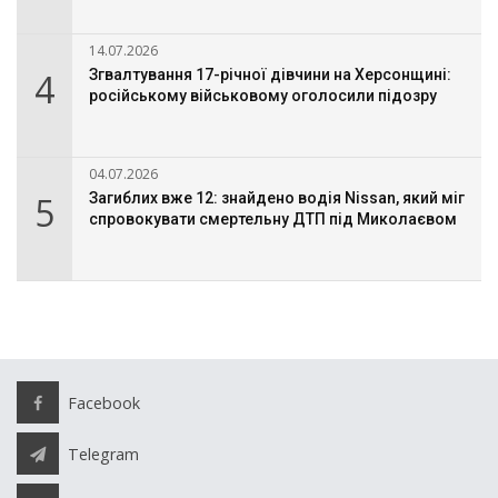
14.07.2026
4
Згвалтування 17-річної дівчини на Херсонщині:
російському військовому оголосили підозру
04.07.2026
5
Загиблих вже 12: знайдено водія Nissan, який міг
спровокувати смертельну ДТП під Миколаєвом
Facebook
Telegram