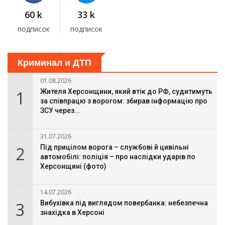
60 k
33 k
подписок
подписок
Криминал и ДТП
01.08.2026
1
Жителя Херсонщини, який втік до РФ, судитимуть
за співпрацю з ворогом: збирав інформацію про
ЗСУ через...
31.07.2026
2
Під прицілом ворога – службові й цивільні
автомобілі: поліція – про наслідки ударів по
Херсонщині (фото)
14.07.2026
3
Вибухівка під виглядом повербанка: небезпечна
знахідка в Херсоні