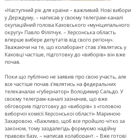
«Наступний рік для країни – важливий. Нові вибори
у Держдуму, – написав у своєму телеграм-каналі
окупаційний голова Каховського «муніципального
округу» Павло Філіпчук. – Херсонська область
вперше вибере депутатів від свого регіону».
Зважаючи на те, що колаборант став з’являтись у
Каховці частіше, підготовку до «виборів» він вже
почав.
Поки що публічно не заявив про свою участь, але
все частіше почав з’являтись на федеральних
телеканалах «губернатор» Володимир Сальдо. У
своєму телеграм-каналі зазначив, що вже
обговорив підготовку до «виборів» з «головою
виборчої комісії Херсонської області» Мариною
Захаровою. «Важливо, щоб все пройшло чітко за
законом, тому заздалегідь формуємо надійну
правову базу, – написав колаборант. – Вже готові