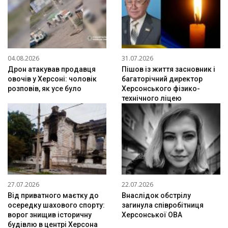
04.08.2026
31.07.2026
Дрон атакував продавця
Пішов із життя засновник і
овочів у Херсоні: чоловік
багаторічний директор
розповів, як усе було
Херсонського фізико-
технічного ліцею
27.07.2026
22.07.2026
Від приватного маєтку до
Внаслідок обстрілу
осередку шахового спорту:
загинула співробітниця
ворог знищив історичну
Херсонської ОВА
будівлю в центрі Херсона