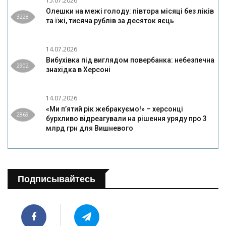
15.07.2026
Олешки на межі голоду: півтора місяці без ліків
3228
та їжі, тисяча рублів за десяток яєць
14.07.2026
Вибухівка під виглядом повербанка: небезпечна
2902
знахідка в Херсоні
14.07.2026
«Ми п’ятий рік жебракуємо!» – херсонці
2869
бурхливо відреагували на рішення уряду про 3
млрд грн для Вишневого
Подписывайтесь