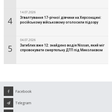
14.07.2026
4
Згвалтування 17-річної дівчини на Херсонщині:
російському військовому оголосили підозру
04.07.2026
5
Загиблих вже 12: знайдено водія Nissan, який міг
спровокувати смертельну ДТП під Миколаєвом
Facebook
Telegram