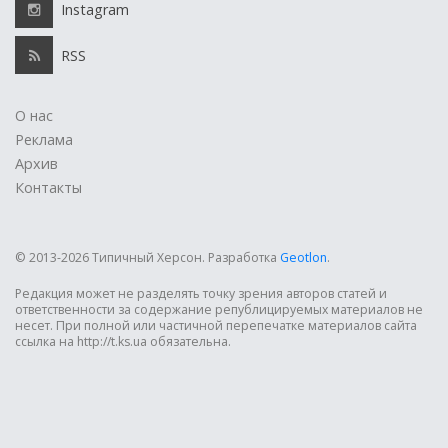
Instagram
RSS
О нас
Реклама
Архив
Контакты
© 2013-2026 Типичный Херсон.
Разработка
Geotlon
.
Редакция может не разделять точку зрения авторов статей и
ответственности за содержание републицируемых материалов не
несет. При полной или частичной перепечатке материалов сайта
ссылка на http://t.ks.ua обязательна.