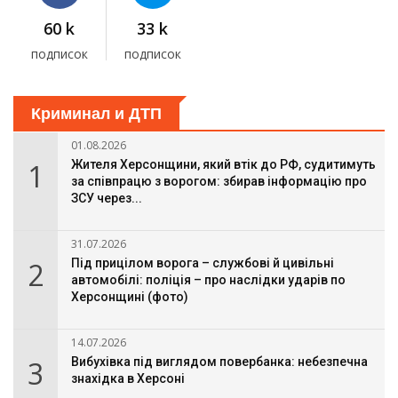
60 k
33 k
подписок
подписок
Криминал и ДТП
01.08.2026
1
Жителя Херсонщини, який втік до РФ, судитимуть
за співпрацю з ворогом: збирав інформацію про
ЗСУ через...
31.07.2026
2
Під прицілом ворога – службові й цивільні
автомобілі: поліція – про наслідки ударів по
Херсонщині (фото)
14.07.2026
3
Вибухівка під виглядом повербанка: небезпечна
знахідка в Херсоні