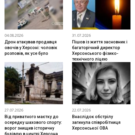
04.08.2026
31.07.2026
Дрон атакував продавця
Пішов із життя засновник і
овочів у Херсоні: чоловік
багаторічний директор
розповів, як усе було
Херсонського фізико-
технічного ліцею
27.07.2026
22.07.2026
Від приватного маєтку до
Внаслідок обстрілу
осередку шахового спорту:
загинула співробітниця
ворог знищив історичну
Херсонської ОВА
будівлю в центрі Херсона