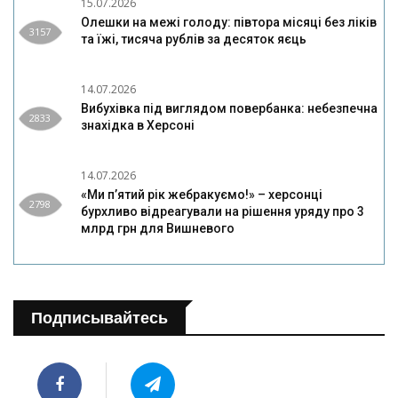
15.07.2026
Олешки на межі голоду: півтора місяці без ліків
3157
та їжі, тисяча рублів за десяток яєць
14.07.2026
Вибухівка під виглядом повербанка: небезпечна
2833
знахідка в Херсоні
14.07.2026
«Ми п’ятий рік жебракуємо!» – херсонці
2798
бурхливо відреагували на рішення уряду про 3
млрд грн для Вишневого
Подписывайтесь