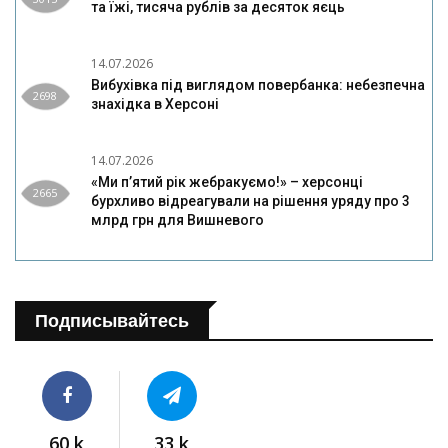
та їжі, тисяча рублів за десяток яєць
14.07.2026
Вибухівка під виглядом повербанка: небезпечна
2698
знахідка в Херсоні
14.07.2026
«Ми п’ятий рік жебракуємо!» – херсонці
2665
бурхливо відреагували на рішення уряду про 3
млрд грн для Вишневого
Подписывайтесь
60 k
33 k