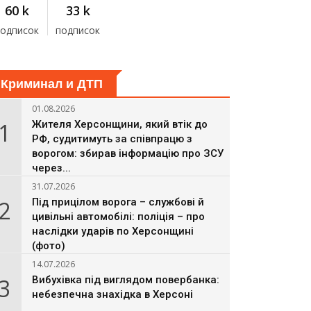
60 k
33 k
подписок
подписок
Криминал и ДТП
01.08.2026
1
Жителя Херсонщини, який втік до
РФ, судитимуть за співпрацю з
ворогом: збирав інформацію про ЗСУ
через...
31.07.2026
2
Під прицілом ворога – службові й
цивільні автомобілі: поліція – про
наслідки ударів по Херсонщині
(фото)
14.07.2026
3
Вибухівка під виглядом повербанка:
небезпечна знахідка в Херсоні