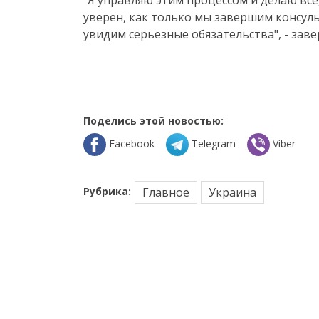
"Я управляю этим процессом и делаю все
уверен, как только мы завершим консуль
увидим серьезные обязательства", - заве
Поделись этой новостью:
Facebook
Telegram
Viber
Рубрика:
Главное
Украина