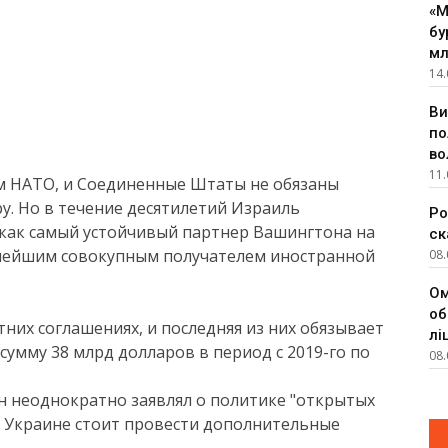
«М
бу
мл
14.
Ви
по
во
11.
ом НАТО, и Соединенные Штаты не обязаны
у. Но в течение десятилетий Израиль
Ро
как самый устойчивый партнер Вашингтона на
ск
пнейшим совокупным получателем иностранной
08.
Ом
об
их соглашениях, и последняя из них обязывает
лі
умму 38 млрд долларов в период с 2019-го по
08.
 неоднократно заявлял о политике "открытых
 и Украине стоит провести дополнительные