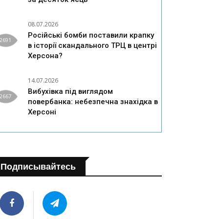
08.07.2026
Російські бомби поставили крапку
2691
в історії скандального ТРЦ в центрі
Херсона?
14.07.2026
Вибухівка під виглядом
2667
повербанка: небезпечна знахідка в
Херсоні
Подписывайтесь