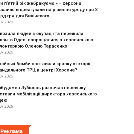
и п’ятий рік жебракуємо!» – херсонці
рхливо відреагували на рішення уряду про 3
рд грн для Вишневого
07.2026
возила людей з окупації та пережила
лон: в Одесі попрощалися з херсонською
лонтеркою Оленою Тарасенко
07.2026
сійські бомби поставили крапку в історії
андального ТРЦ в центрі Херсона?
07.2026
будсмен Лубінець розпочав перевірку
ставин мобілізації директора херсонського
цею
07.2026
Реклама