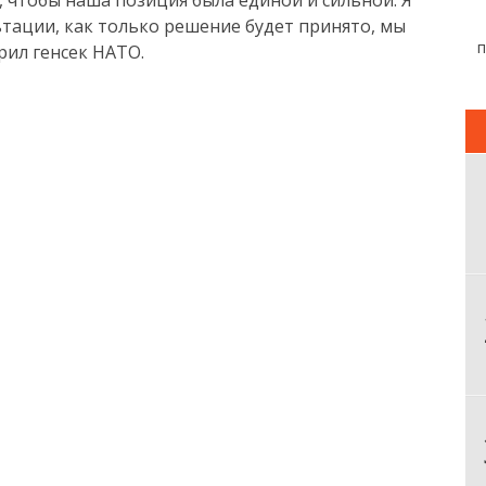
, чтобы наша позиция была единой и сильной. Я
тации, как только решение будет принято, мы
рил генсек НАТО.