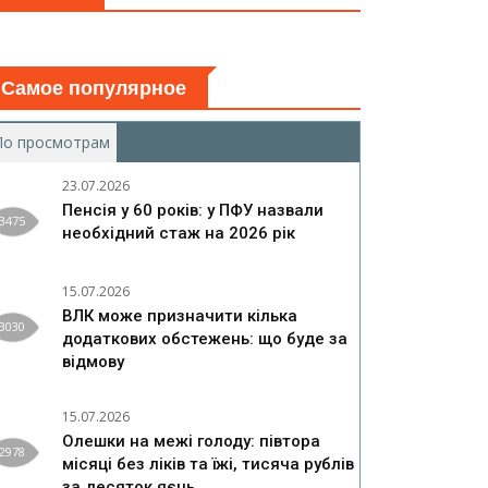
Самое популярное
По просмотрам
(активная вкладка)
23.07.2026
Пенсія у 60 років: у ПФУ назвали
3475
необхідний стаж на 2026 рік
15.07.2026
ВЛК може призначити кілька
3030
додаткових обстежень: що буде за
відмову
15.07.2026
Олешки на межі голоду: півтора
2978
місяці без ліків та їжі, тисяча рублів
за десяток яєць