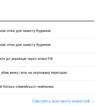
ві сітки для захисту будинків
ві сітки для захисту будинків
ися до українців через атаки РФ
 убив жінку і втік на окуповану територію
й батько олімпійської чемпіонки
Смотреть всю ленту новостей
→