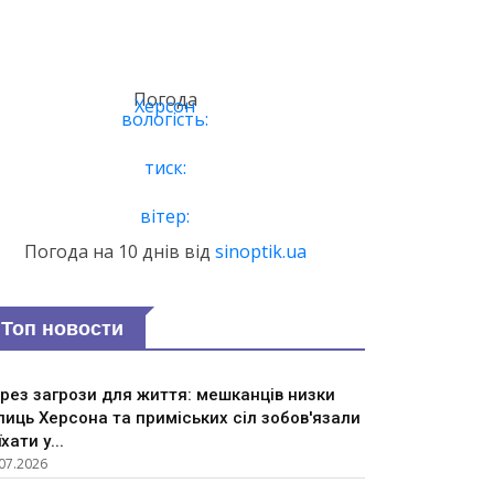
Погода
Херсон
вологість:
тиск:
вітер:
Погода на 10 днів від
sinoptik.ua
Топ новости
рез загрози для життя: мешканців низки
лиць Херсона та приміських сіл зобов'язали
їхати у...
07.2026