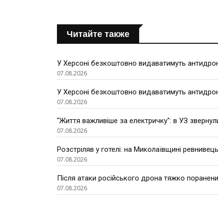
Читайте также
У Херсоні безкоштовно видаватимуть антидроно
07.08.2026
У Херсоні безкоштовно видаватимуть антидроно
07.08.2026
"Життя важливіше за електричку": в УЗ звернул
07.08.2026
Розстріляв у готелі: на Миколаївщині ревнивець
07.08.2026
Після атаки російського дрона тяжко поранени
07.08.2026