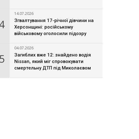
14.07.2026
4
Згвалтування 17-річної дівчини на
Херсонщині: російському
військовому оголосили підозру
04.07.2026
5
Загиблих вже 12: знайдено водія
Nissan, який міг спровокувати
смертельну ДТП під Миколаєвом