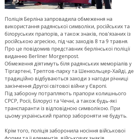
Поліція Берліна запровадила обмеження на
використання радянської символіки, російських та
білоруських прапорів, а також знаків, пов'язаних із
російською агресією, під час заходів 8 та 9 травня.
Про це повідомив представник берлінської поліції
виданню Berliner Morgenpost.
Обмеження діятимуть біля радянських меморіалів у
Тіргартені, Трептов-парку та Шенхольцер-Хайді, де
традиційно відбуваються заходи з нагоди річниці
закінчення Другої світової війни у ​​Європі.
Під заборону потрапляють прапори колишнього
СРСР, Росії, Білорусі та Чечні, а також будь-які
транспаранти із відповідною символікою. При
цьому український прапор забороняти не будуть.
Крім того, поліція заборонила носіння військової
форми та її елементів, військових знаків