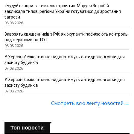
«Будуйте нори та вчитеся стріляти»: Маруся Звіробій
закликала тилові регіони України готуватися до зростання
загрози
08.08.2026
Завозять священників з РФ: як окупанти посилюють контроль
над церквами на ТОТ
08.08.2026
У Херсоні безкоштовно видаватимуть антидронові сітки для
захисту будинків
07.08.2026
У Херсоні безкоштовно видаватимуть антидронові сітки для
захисту будинків
07.08.2026
Смотреть всю ленту новостей
→
Топ новости