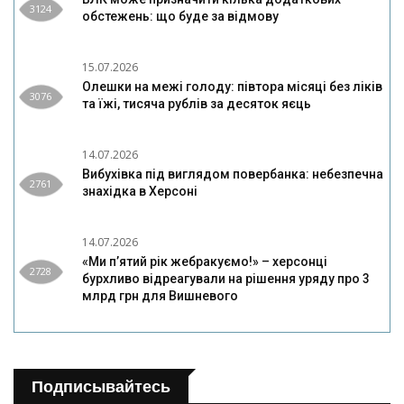
3124
обстежень: що буде за відмову
15.07.2026
Олешки на межі голоду: півтора місяці без ліків
3076
та їжі, тисяча рублів за десяток яєць
14.07.2026
Вибухівка під виглядом повербанка: небезпечна
2761
знахідка в Херсоні
14.07.2026
«Ми п’ятий рік жебракуємо!» – херсонці
2728
бурхливо відреагували на рішення уряду про 3
млрд грн для Вишневого
Подписывайтесь