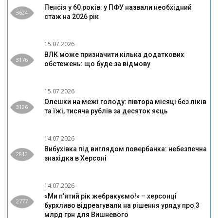
Пенсія у 60 років: у ПФУ назвали необхідний
3624
стаж на 2026 рік
15.07.2026
ВЛК може призначити кілька додаткових
3176
обстежень: що буде за відмову
15.07.2026
Олешки на межі голоду: півтора місяці без ліків
3126
та їжі, тисяча рублів за десяток яєць
14.07.2026
Вибухівка під виглядом повербанка: небезпечна
2812
знахідка в Херсоні
14.07.2026
«Ми п’ятий рік жебракуємо!» – херсонці
2777
бурхливо відреагували на рішення уряду про 3
млрд грн для Вишневого