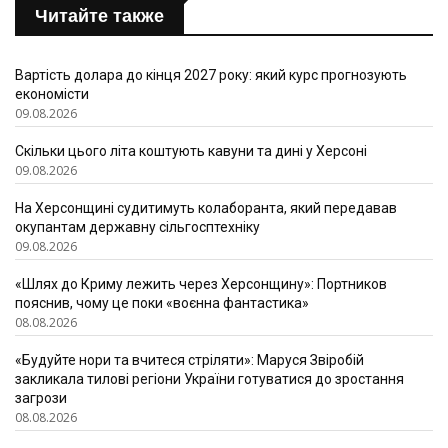
Читайте также
Вартість долара до кінця 2027 року: який курс прогнозують
економісти
09.08.2026
Скільки цього літа коштують кавуни та дині у Херсоні
09.08.2026
На Херсонщині судитимуть колаборанта, який передавав
окупантам державну сільгосптехніку
09.08.2026
«Шлях до Криму лежить через Херсонщину»: Портников
пояснив, чому це поки «воєнна фантастика»
08.08.2026
«Будуйте нори та вчитеся стріляти»: Маруся Звіробій
закликала тилові регіони України готуватися до зростання
загрози
08.08.2026