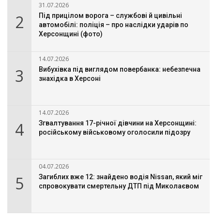
31.07.2026
2
Під прицілом ворога – службові й цивільні
автомобілі: поліція – про наслідки ударів по
Херсонщині (фото)
14.07.2026
3
Вибухівка під виглядом повербанка: небезпечна
знахідка в Херсоні
14.07.2026
4
Згвалтування 17-річної дівчини на Херсонщині:
російському військовому оголосили підозру
04.07.2026
5
Загиблих вже 12: знайдено водія Nissan, який міг
спровокувати смертельну ДТП під Миколаєвом