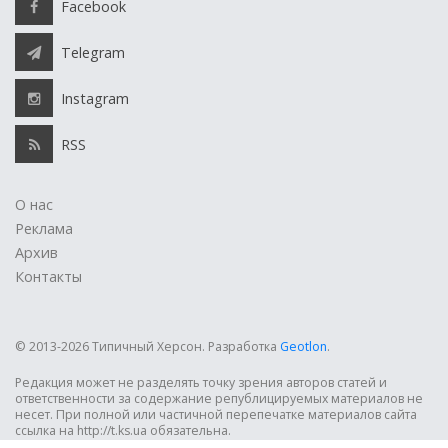
Facebook
Telegram
Instagram
RSS
О нас
Реклама
Архив
Контакты
© 2013-2026 Типичный Херсон.
Разработка
Geotlon
.
Редакция может не разделять точку зрения авторов статей и
ответственности за содержание републицируемых материалов не
несет. При полной или частичной перепечатке материалов сайта
ссылка на http://t.ks.ua обязательна.