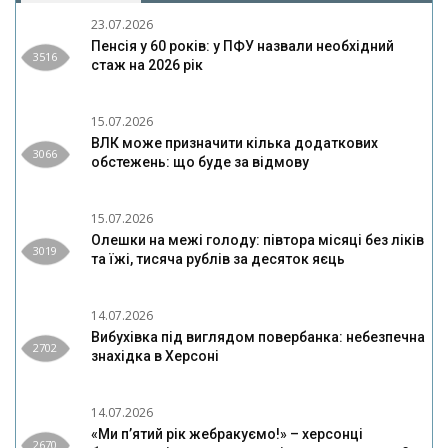
23.07.2026
Пенсія у 60 років: у ПФУ назвали необхідний
3516
стаж на 2026 рік
15.07.2026
ВЛК може призначити кілька додаткових
3066
обстежень: що буде за відмову
15.07.2026
Олешки на межі голоду: півтора місяці без ліків
3019
та їжі, тисяча рублів за десяток яєць
14.07.2026
Вибухівка під виглядом повербанка: небезпечна
2702
знахідка в Херсоні
14.07.2026
«Ми п’ятий рік жебракуємо!» – херсонці
2670