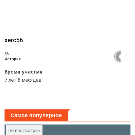
xerc56
xe
История
Время участия
7 лет 8 месяцев
Самое популярное
По просмотрам
(активная вкладка)