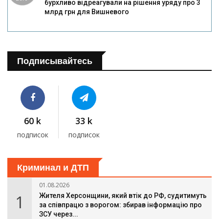
бурхливо відреагували на рішення уряду про 3
млрд грн для Вишневого
Подписывайтесь
60 k
33 k
подписок
подписок
Криминал и ДТП
01.08.2026
1
Жителя Херсонщини, який втік до РФ, судитимуть
за співпрацю з ворогом: збирав інформацію про
ЗСУ через...