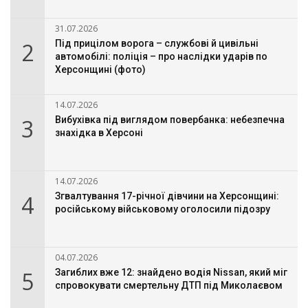
31.07.2026
2
Під прицілом ворога – службові й цивільні
автомобілі: поліція – про наслідки ударів по
Херсонщині (фото)
14.07.2026
3
Вибухівка під виглядом повербанка: небезпечна
знахідка в Херсоні
14.07.2026
4
Згвалтування 17-річної дівчини на Херсонщині:
російському військовому оголосили підозру
04.07.2026
5
Загиблих вже 12: знайдено водія Nissan, який міг
спровокувати смертельну ДТП під Миколаєвом