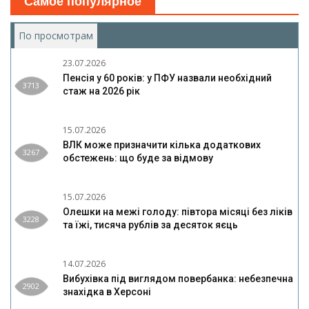
Самое популярное
По просмотрам
(активная вкладка)
23.07.2026
Пенсія у 60 років: у ПФУ назвали необхідний
3713
стаж на 2026 рік
15.07.2026
ВЛК може призначити кілька додаткових
3267
обстежень: що буде за відмову
15.07.2026
Олешки на межі голоду: півтора місяці без ліків
3228
та їжі, тисяча рублів за десяток яєць
14.07.2026
Вибухівка під виглядом повербанка: небезпечна
2902
знахідка в Херсоні