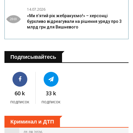
14.07.2026
«Ми п’ятий рік жебракуємо!» – херсонці
2869
бурхливо відреагували на рішення уряду про 3
млрд грн для Вишневого
Подписывайтесь
60 k
33 k
подписок
подписок
Криминал и ДТП
01.08.2026