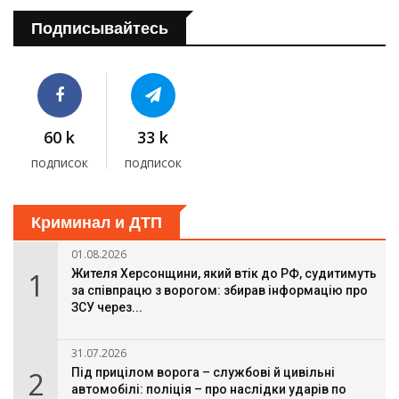
Подписывайтесь
60 k
33 k
подписок
подписок
Криминал и ДТП
01.08.2026
1
Жителя Херсонщини, який втік до РФ, судитимуть
за співпрацю з ворогом: збирав інформацію про
ЗСУ через...
31.07.2026
2
Під прицілом ворога – службові й цивільні
автомобілі: поліція – про наслідки ударів по