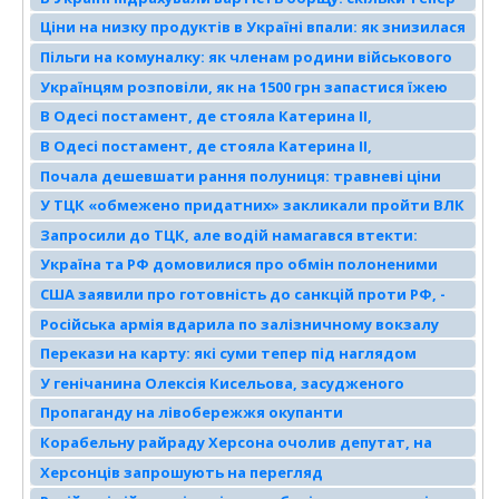
коштує перша страва
Ціни на низку продуктів в Україні впали: як знизилася
вартість яєць
Пільги на комуналку: як членам родини військового
перевести виплату на себе
Українцям розповіли, як на 1500 грн запастися їжею
на тиждень, а вони виявилися незадоволені: список
В Одесі постамент, де стояла Катерина II,
продуктів
замалювали фарбами, схожими на прапор Росії
В Одесі постамент, де стояла Катерина II,
замалювали фарбами, схожими на прапор Росії
Почала дешевшати рання полуниця: травневі ціни
ринку в Миколаєві
У ТЦК «обмежено придатних» закликали пройти ВЛК
до 5 червня
Запросили до ТЦК, але водій намагався втекти:
патрульний відкрив вогонь по автомобілю
Україна та РФ домовилися про обмін полоненими
порушника
«тисячу на тисячу»
США заявили про готовність до санкцій проти РФ, -
Bloomberg
Російська армія вдарила по залізничному вокзалу
Херсона
Перекази на карту: які суми тепер під наглядом
податкової
У генічанина Олексія Кисельова, засудженого
окупантами, почалися проблеми зі здоров’ям
Пропаганду на лівобережжя окупанти
розповсюджують з Сімферополя
Корабельну райраду Херсона очолив депутат, на
якого склали протокол за спробу незаконного
Херсонців запрошують на перегляд
перетину кордону
документального фільму про Поліну Райко