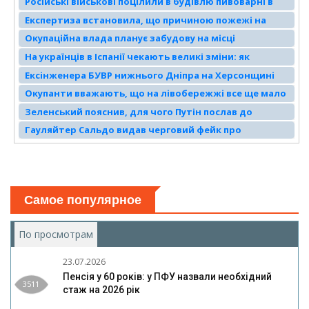
Російські військові поцілили в будівлю пивоварні в
Херсоні
Експертиза встановила, що причиною пожежі на
ринку в тимчасово окупованому Генічеська став
Окупаційна влада планує забудову на місці
умисний підпал
колишнього заводу «Чумак» в Скадовську
На українців в Іспанії чекають великі зміни: як
зміниться легалізація з 20 травня
Ексінженера БУВР нижнього Дніпра на Херсонщині
засудили за роботу на окупантів на шість років
Окупанти вважають, що на лівобережжі все ще мало
тюрми
«патріотизму»
Зеленський пояснив, для чого Путін послав до
Туреччини делегацію з Мединським
Гауляйтер Сальдо видав черговий фейк про
просування російських окупантів на Херсонському
напрямку
Самое популярное
По просмотрам
(активная вкладка)
23.07.2026
Пенсія у 60 років: у ПФУ назвали необхідний
3511
стаж на 2026 рік