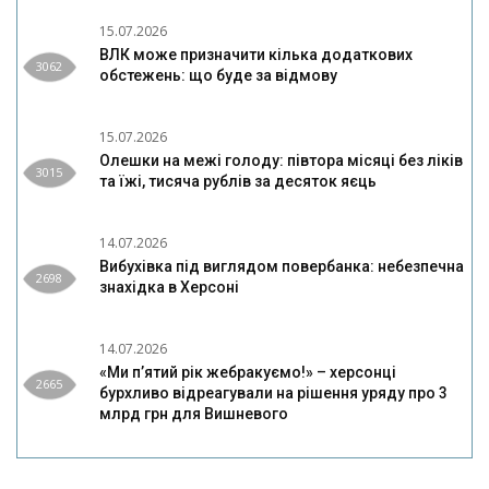
15.07.2026
ВЛК може призначити кілька додаткових
3062
обстежень: що буде за відмову
15.07.2026
Олешки на межі голоду: півтора місяці без ліків
3015
та їжі, тисяча рублів за десяток яєць
14.07.2026
Вибухівка під виглядом повербанка: небезпечна
2698
знахідка в Херсоні
14.07.2026
«Ми п’ятий рік жебракуємо!» – херсонці
2665
бурхливо відреагували на рішення уряду про 3
млрд грн для Вишневого