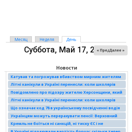
Месяц
Неделя
День
(активная вкладка)
Главные вкладки
Суббота, Май 17, 2025
« Пред
Далее »
Новости
Катував та погрожував вбивством мирним жителям
Генічеська: слідчі поліції Херсонщини повідомили
Літні канікули в Україні перенесли: коли школярів
представнику російської фсб про підозру
відправлять на відпочинок
Повідомлено про підозру жителю Херсонщини, який
став так званим «депутатом Генічеського
Літні канікули в Україні перенесли: коли школярів
муніципального округу»
відправлять на відпочинок
Що означає код 78 в українському посвідченні водія
Українцям можуть перерахувати пенсії: Верховний
суд ухвалив історичне рішення
Кремль не боїться ні санкцій, ні тиску ЄС і не
піддається вмовлянням Трампа, — CNN
В Україні підрахували вартість борщу: скільки тепер